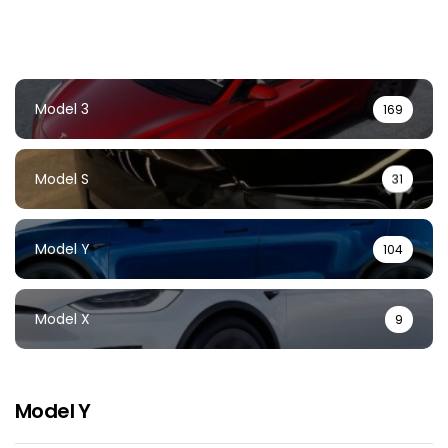
Model 3
169
Model S
31
Model Y
104
Model X
9
Model Y