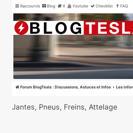
Raccourcis
Blog
X
Youtube
Checklist
FAQ
Forum BlogTesla : Discussions, Ast
La communauté Tesla la plus active pour le suivi des commandes, 
Forum BlogTesla : Discussions, Astuces et Infos
Les info
Jantes, Pneus, Freins, Attelage