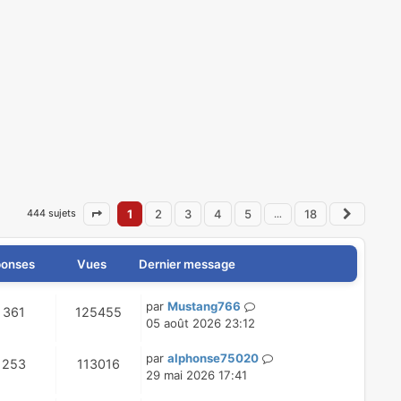
444 sujets
1
2
3
4
5
18
…
Page
1
sur
18
Suivan
onses
Vues
Dernier message
D
par
Mustang766
R
V
361
125455
e
05 août 2026 23:12
é
u
r
n
D
par
alphonse75020
R
V
253
113016
p
e
i
e
29 mai 2026 17:41
é
u
e
r
o
s