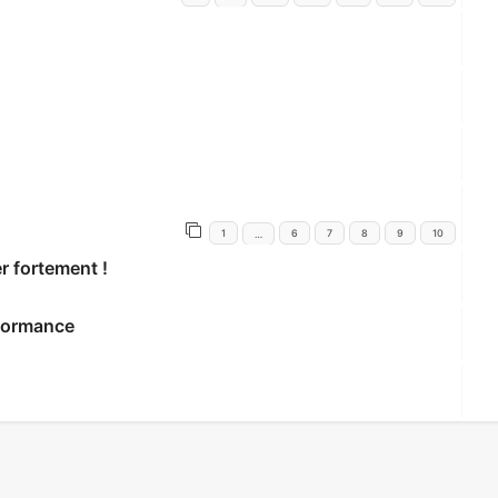
1
6
7
8
9
10
…
r fortement !
rformance