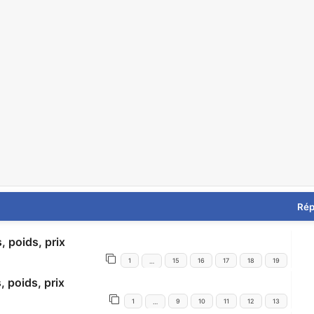
che avancée
Rép
, poids, prix
1
15
16
17
18
19
…
, poids, prix
1
9
10
11
12
13
…