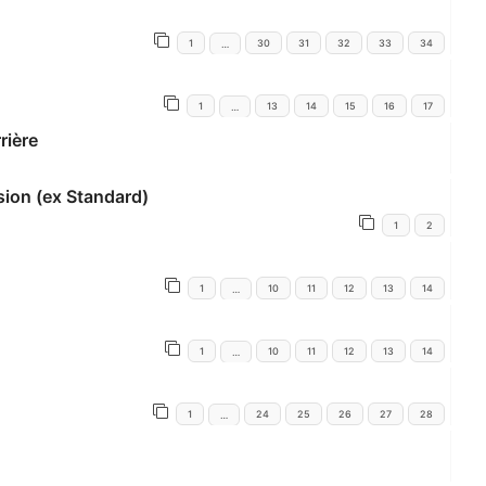
1
30
31
32
33
34
…
1
13
14
15
16
17
…
rière
sion (ex Standard)
1
2
1
10
11
12
13
14
…
1
10
11
12
13
14
…
1
24
25
26
27
28
…