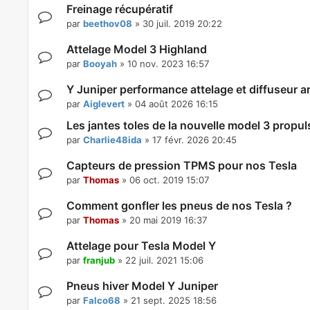
Freinage récupératif
par
beethov08
»
30 juil. 2019 20:22
Attelage Model 3 Highland
par
Booyah
»
10 nov. 2023 16:57
Y Juniper performance attelage et diffuseur ar
par
Aiglevert
»
04 août 2026 16:15
Les jantes toles de la nouvelle model 3 propul
par
Charlie48ida
»
17 févr. 2026 20:45
Capteurs de pression TPMS pour nos Tesla
par
Thomas
»
06 oct. 2019 15:07
Comment gonfler les pneus de nos Tesla ?
par
Thomas
»
20 mai 2019 16:37
Attelage pour Tesla Model Y
par
franjub
»
22 juil. 2021 15:06
Pneus hiver Model Y Juniper
par
Falco68
»
21 sept. 2025 18:56