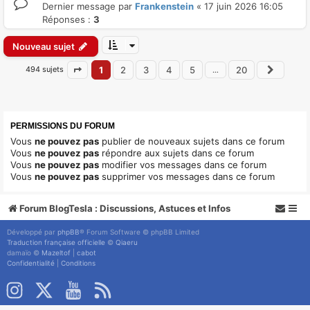
Dernier message par
Frankenstein
«
17 juin 2026 16:05
Réponses :
3
Nouveau sujet
494 sujets
1
2
3
4
5
20
…
Page
1
sur
20
Suiva
PERMISSIONS DU FORUM
Vous
ne pouvez pas
publier de nouveaux sujets dans ce forum
Vous
ne pouvez pas
répondre aux sujets dans ce forum
Vous
ne pouvez pas
modifier vos messages dans ce forum
Vous
ne pouvez pas
supprimer vos messages dans ce forum
Forum BlogTesla : Discussions, Astuces et Infos
Développé par
phpBB
® Forum Software © phpBB Limited
Traduction française officielle
©
Qiaeru
damaïo ©
Mazeltof
|
cabot
Confidentialité
|
Conditions